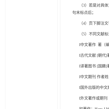
（3）若是对具
句末标点后；
（4）页下脚注
（5）不同文献
I中文著作 著（
I古代文献 [朝
I译著图书 [国
I中文期刊 作者
I国外出版的中文
I外文著作或期刊
如著作：Hans J.Morgen